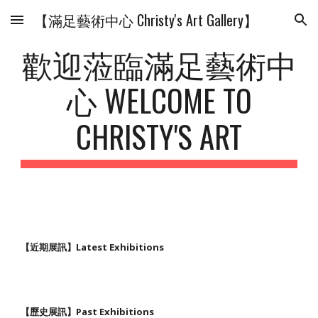
【滿足藝術中心 Christy's Art Gallery】
Skip to main content
Skip to navigation
歡迎蒞臨滿足藝術中
心 WELCOME TO
CHRISTY'S ART
【近期展訊】Latest Exhibitions
【歷史展訊】Past Exhibitions