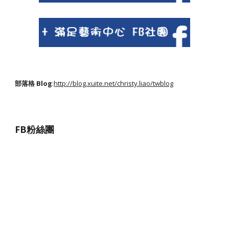
部落格 Blog
:
http://blog.xuite.net/christy.liao/twblog
FB粉絲團